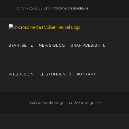
Zum
0 151 - 25 28 38 81
|
info@vh-crossmedia.de
Inhalt
springen
STARTSEITE
NEWS-BLOG
GRAFIKDESIGN
WEBDESIGN
LEISTUNGEN
KONTAKT
Lexikon Grafikdesign und Webdesign – G