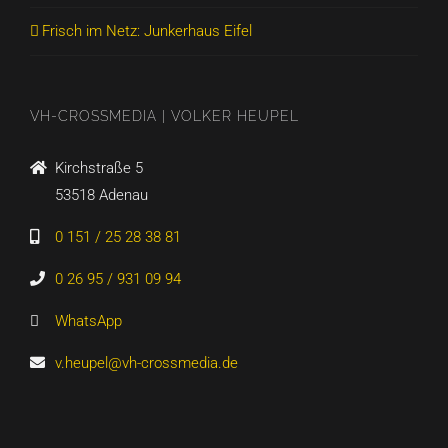
Frisch im Netz: Junkerhaus Eifel
VH-CROSSMEDIA | VOLKER HEUPEL
Kirchstraße 5
53518 Adenau
0 151 / 25 28 38 81
0 26 95 / 931 09 94
WhatsApp
v.heupel@vh-crossmedia.de