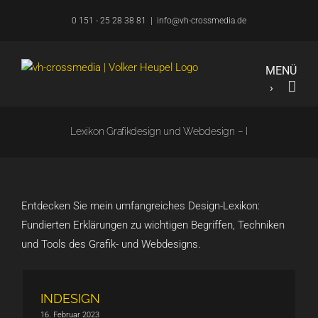
Zum
0 151 - 25 28 38 81
|
info@vh-crossmedia.de
Inhalt
springen
Lexikon Grafikdesign und Webdesign – I
Entdecken Sie mein umfangreiches Design-Lexikon:
Fundierten Erklärungen zu wichtigen Begriffen, Techniken
und Tools des Grafik- und Webdesigns.
INDESIGN
16. Februar 2023