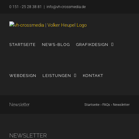
Zum
0 151 - 25 28 38 81
|
info@vh-crossmedia.de
Inhalt
springen
STARTSEITE
NEWS-BLOG
GRAFIKDESIGN
WEBDESIGN
LEISTUNGEN
KONTAKT
Newsletter
Startseite
›
FAQs
›
Newsletter
NEWSLETTER