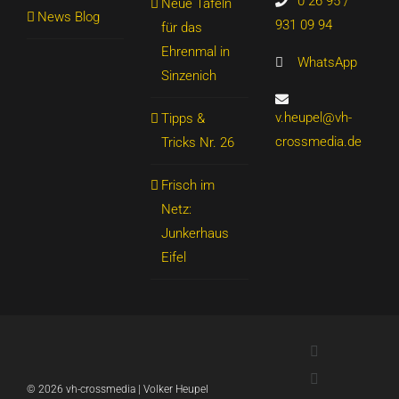
0 26 95 /
Neue Tafeln
News Blog
931 09 94
für das
Ehrenmal in
WhatsApp
Sinzenich
v.heupel@vh-
Tipps &
crossmedia.de
Tricks Nr. 26
Frisch im
Netz:
Junkerhaus
Eifel
LinkedIn
Xing
©
2026 vh-crossmedia | Volker Heupel