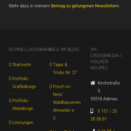
Mehr dazu in meinem
Beitrag zu gelungenen Newslettern
.
SCHNELLAUSWAHL
NEU IM BLOG
VH-
CROSSMEDIA |
VOLKER
Startseite
Tipps &
HEUPEL
Tricks Nr. 27
Portfolio
Kirchstraße
Grafikdesign
Frisch im
5
Netz:
53518 Adenau
Portfolio
Waldbauverein
Webdesign
Ahrweiler e.
0 151 / 25
V.
28 38 81
Leistungen