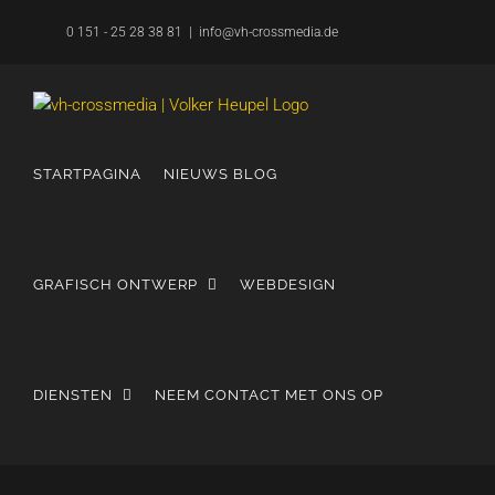
Overslaan
0 151 - 25 28 38 81
|
info@vh-crossmedia.de
naar
inhoud
STARTPAGINA
NIEUWS BLOG
GRAFISCH ONTWERP
WEBDESIGN
DIENSTEN
NEEM CONTACT MET ONS OP