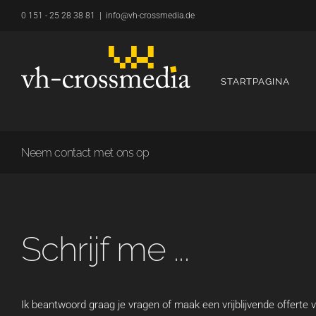
Overslaan
0 151 - 25 28 38 81
|
info@vh-crossmedia.de
naar
inhoud
STARTPAGINA
Neem contact met ons op
Schrijf me ...
Ik beantwoord graag je vragen of maak een vrijblijvende offerte