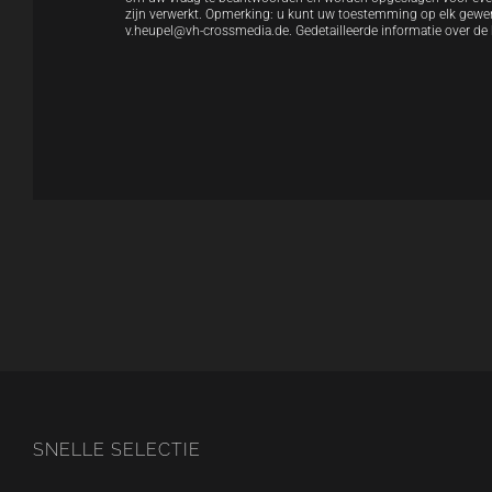
zijn verwerkt. Opmerking: u kunt uw toestemming op elk gewe
v.heupel@vh-crossmedia.de. Gedetailleerde informatie over de
Bitte lasse dieses Feld leer.
Bitte lasse dieses Feld leer.
SNELLE SELECTIE