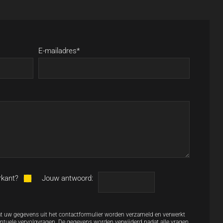
E-mailadres*
rkant?
Jouw antwoord:
dat uw gegevens uit het contactformulier worden verzameld en verwerkt
uele vervolgvragen. De gegevens worden verwijderd nadat alle vragen