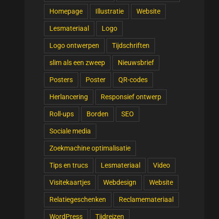
Homepage
Illustratie
Website
Lesmateriaal
Logo
Logo ontwerpen
Tijdschriften
slim als een zweep
Nieuwsbrief
Posters
Poster
QR-codes
Herlancering
Responsief ontwerp
Roll-ups
Borden
SEO
Sociale media
Zoekmachine optimalisatie
Tips en trucs
Lesmateriaal
Video
Visitekaartjes
Webdesign
Website
Relatiegeschenken
Reclamemateriaal
WordPress
Tijdreizen