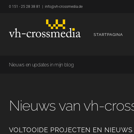
Overslaan
0 151 - 25 28 38 81
|
info@vh-crossmedia.de
naar
inhoud
STARTPAGINA
Nieuws en updates in mijn blog
Nieuws van vh-cro
VOLTOOIDE PROJECTEN EN NIEUWS