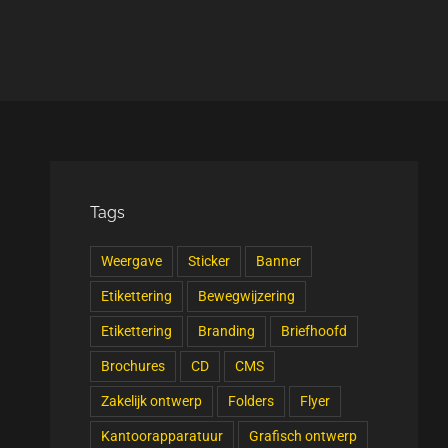
Tags
Weergave
Sticker
Banner
Etikettering
Bewegwijzering
Etikettering
Branding
Briefhoofd
Brochures
CD
CMS
Zakelijk ontwerp
Folders
Flyer
Kantoorapparatuur
Grafisch ontwerp