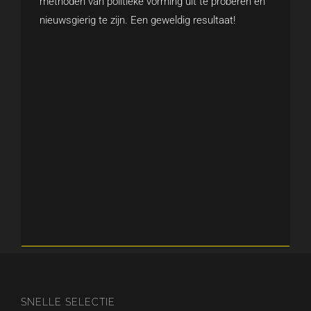
methoden van politieke vorming uit te proberen en
nieuwsgierig te zijn. Een geweldig resultaat!
SNELLE SELECTIE