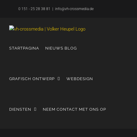
Overslaan
0 151 - 25 28 38 81
|
info@vh-crossmedia.de
naar
inhoud
STARTPAGINA
NIEUWS BLOG
GRAFISCH ONTWERP
WEBDESIGN
DIENSTEN
NEEM CONTACT MET ONS OP