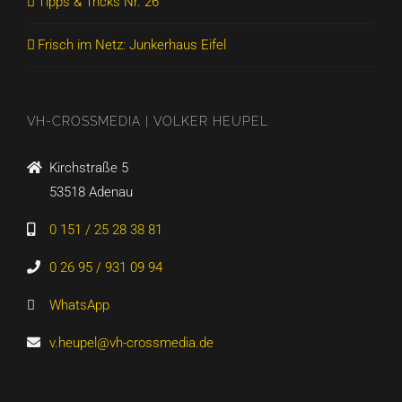
Tipps & Tricks Nr. 26
Frisch im Netz: Junkerhaus Eifel
VH-CROSSMEDIA | VOLKER HEUPEL
Kirchstraße 5
53518 Adenau
0 151 / 25 28 38 81
0 26 95 / 931 09 94
WhatsApp
v.heupel@vh-crossmedia.de