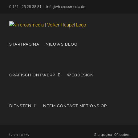
Overslaan
0 151 - 25 28 38 81
|
info@vh-crossmedia.de
naar
inhoud
STARTPAGINA
NIEUWS BLOG
GRAFISCH ONTWERP
WEBDESIGN
DIENSTEN
NEEM CONTACT MET ONS OP
QR-codes
Startpagina
'
QR-codes