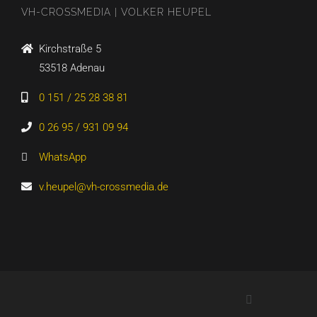
VH-CROSSMEDIA | VOLKER HEUPEL
Kirchstraße 5
53518 Adenau
0 151 / 25 28 38 81
0 26 95 / 931 09 94
WhatsApp
v.heupel@vh-crossmedia.de
LinkedIn