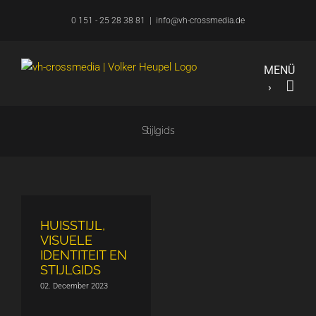
Overslaan
0 151 - 25 28 38 81
|
info@vh-crossmedia.de
naar
inhoud
Stijlgids
HUISSTIJL,
VISUELE
IDENTITEIT EN
STIJLGIDS
02. December 2023