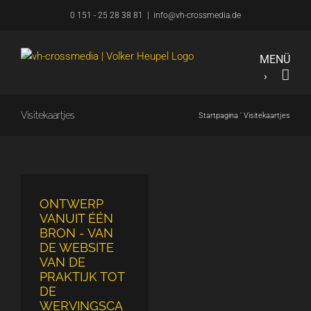
Overslaan
0 151 - 25 28 38 81
|
info@vh-crossmedia.de
naar
inhoud
Visitekaartjes
Startpagina
'
Visitekaartjes
ONTWERP
VANUIT ÉÉN
BRON - VAN
DE WEBSITE
VAN DE
PRAKTIJK TOT
DE
WERVINGSCA