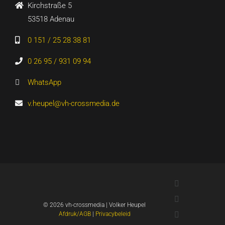
Kirchstraße 5
53518 Adenau
0 151 / 25 28 38 81
0 26 95 / 931 09 94
WhatsApp
v.heupel@vh-crossmedia.de
LinkedIn
Xing
©
2026 vh-crossmedia | Volker Heupel
YouTube
Afdruk/AGB
|
Privacybeleid