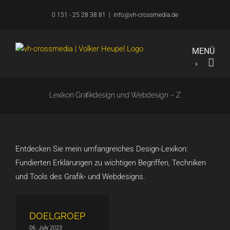
Overslaan
0 151 - 25 28 38 81
|
info@vh-crossmedia.de
naar
inhoud
Lexikon Grafikdesign und Webdesign – Z
Entdecken Sie mein umfangreiches Design-Lexikon:
Fundierten Erklärungen zu wichtigen Begriffen, Techniken
und Tools des Grafik- und Webdesigns.
DOELGROEP
06. July 2023