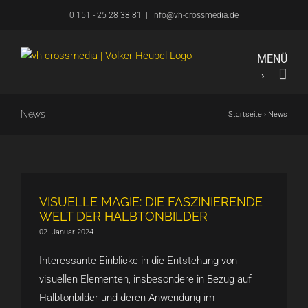
Zum
0 151 - 25 28 38 81
|
info@vh-crossmedia.de
Inhalt
springen
News
Startseite
›
News
VISUELLE MAGIE: DIE FASZINIERENDE
WELT DER HALBTONBILDER
02. Januar 2024
Interessante Einblicke in die Entstehung von
visuellen Elementen, insbesondere in Bezug auf
Halbtonbilder und deren Anwendung im