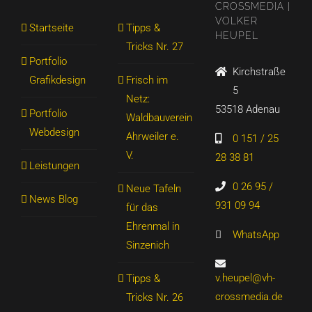
CROSSMEDIA |
VOLKER
Startseite
Tipps &
HEUPEL
Tricks Nr. 27
Portfolio
Kirchstraße
Grafikdesign
Frisch im
5
Netz:
53518 Adenau
Portfolio
Waldbauverein
Webdesign
Ahrweiler e.
0 151 / 25
V.
28 38 81
Leistungen
0 26 95 /
Neue Tafeln
News Blog
931 09 94
für das
Ehrenmal in
WhatsApp
Sinzenich
v.heupel@vh-
Tipps &
crossmedia.de
Tricks Nr. 26