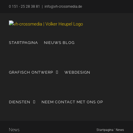
Overslaan
0 151 - 25 28 38 81
|
info@vh-crossmedia.de
naar
inhoud
STARTPAGINA
NIEUWS BLOG
GRAFISCH ONTWERP
WEBDESIGN
DIENSTEN
NEEM CONTACT MET ONS OP
News
Startpagina
'
News