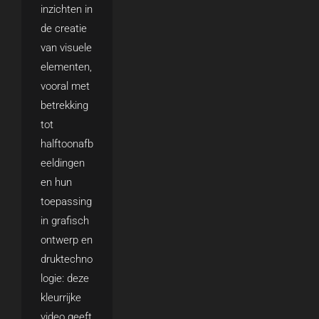
inzichten in
de creatie
van visuele
elementen,
vooral met
betrekking
tot
halftoonafb
eeldingen
en hun
toepassing
in grafisch
ontwerp en
druktechno
logie: deze
kleurrijke
video geeft