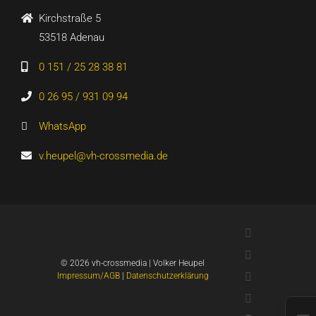
Kirchstraße 5
53518 Adenau
0 151 / 25 28 38 81
0 26 95 / 931 09 94
WhatsApp
v.heupel@vh-crossmedia.de
LinkedIn
Xing
©
2026 vh-crossmedia | Volker Heupel
YouTube
Impressum/AGB
|
Datenschutzerklärung
WhatsApp