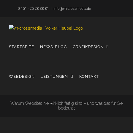
Zum
0 151 - 25 28 38 81
|
info@vh-crossmedia.de
Inhalt
springen
STARTSEITE
NEWS-BLOG
GRAFIKDESIGN
WEBDESIGN
LEISTUNGEN
KONTAKT
Warum Websites nie wirklich fertig sind – und was das für Sie
bedeutet