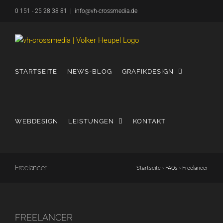
Zum
0 151 - 25 28 38 81
|
info@vh-crossmedia.de
Inhalt
springen
STARTSEITE
NEWS-BLOG
GRAFIKDESIGN
WEBDESIGN
LEISTUNGEN
KONTAKT
Freelancer
Startseite
›
FAQs
›
Freelancer
FREELANCER