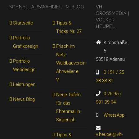
SCHNELLAUSWAHL
NEU IM BLOG
VH-
CROSSMEDIA |
VOLKER
Startseite
Tipps &
HEUPEL
Tricks Nr. 27
Portfolio
Kirchstraße
Grafikdesign
Frisch im
5
Netz:
53518 Adenau
Portfolio
Waldbauverein
Webdesign
Ahrweiler e.
0 151 / 25
V.
28 38 81
Leistungen
0 26 95 /
Neue Tafeln
News Blog
931 09 94
für das
Ehrenmal in
WhatsApp
Sinzenich
v.heupel@vh-
Tipps &