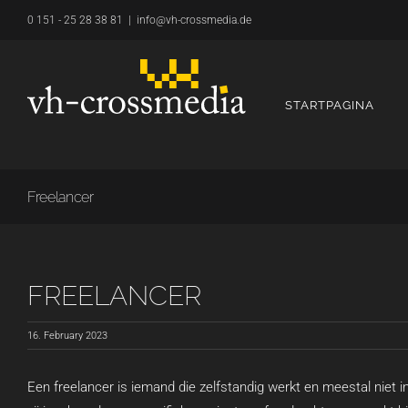
Overslaan
0 151 - 25 28 38 81
|
info@vh-crossmedia.de
naar
inhoud
STARTPAGINA
Freelancer
FREELANCER
16. February 2023
Een freelancer is iemand die zelfstandig werkt en meestal niet in 