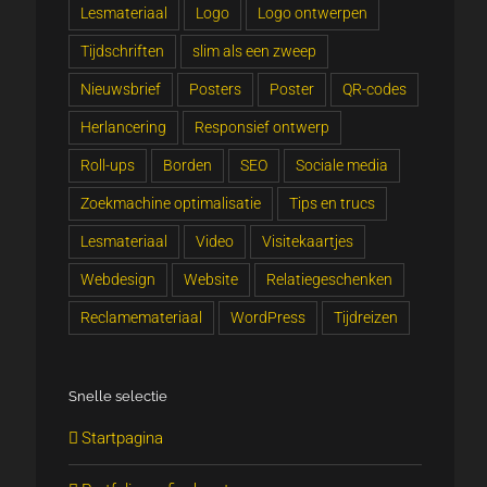
Lesmateriaal
Logo
Logo ontwerpen
Tijdschriften
slim als een zweep
Nieuwsbrief
Posters
Poster
QR-codes
Herlancering
Responsief ontwerp
Roll-ups
Borden
SEO
Sociale media
Zoekmachine optimalisatie
Tips en trucs
Lesmateriaal
Video
Visitekaartjes
Webdesign
Website
Relatiegeschenken
Reclamemateriaal
WordPress
Tijdreizen
Snelle selectie
Startpagina