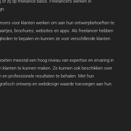
j of zij op freelance basis. Freelancers werken in
gn.
ancers voor klanten werken om aan hun ontwerpbehoeften te
kaartjes, brochures, websites en apps. Als freelancer hebben
gheden te bepalen en kunnen ze voor verschillende klanten
oeten meestal een hoog niveau van expertise en ervaring in
n klanten te kunnen maken. Ze kunnen ook beschikken over
 en professionele resultaten te behalen. Met hun
n grafisch ontwerp en webdesign waarde toevoegen aan hun