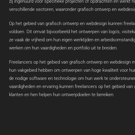
zij ingehuurd voor specifieke projecten of opdrachten en werkt hi
verschillende sectoren, waaronder grafisch ontwerp en webdesi
Op het gebied van grafisch ontwerp en webdesign kunnen freel
voldoen. Dit omvat bijvoorbeeld het ontwerpen van logo's, visite
ze vaak de vrijheid om hun eigen werktijden en arbeidsomstandi
werken om hun vaardigheden en portfolio uit te breiden.
Freelancers op het gebied van grafisch ontwerp en webdesign m
hun vakgebied hebben om ontwerpen van hoge kwaliteit voor hu
de nodige software en technologie om hun werk te ondersteunen
vaardigheden en ervaring kunnen freelancers op het gebied va
klanten en hen helpen hun ontwerpdoelen te bereiken.