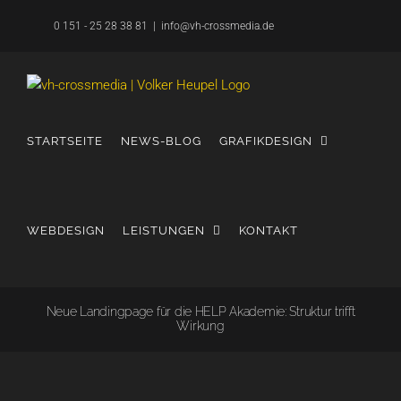
Zum
0 151 - 25 28 38 81
|
info@vh-crossmedia.de
Inhalt
springen
STARTSEITE
NEWS-BLOG
GRAFIKDESIGN
WEBDESIGN
LEISTUNGEN
KONTAKT
Neue Landingpage für die HELP Akademie: Struktur trifft
Wirkung