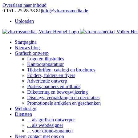
Overslaan naar inhoud
0 151 - 25 28 38 81
|
info@vh-crossmedia.de
Uploaden
Startpagina
Nieuws blog
Grafisch ontwerp
Logo en illustraties
Kantoorapparatuur
Tijdschriften, catalogi en brochures
Folders, folders en flyers
Advertentie ontwerp
Posters, banners en roll-ups
Etikettering en bewegwijzering
Displays, verpakkingen en decoraties
Promotionele artikelen en geschenken
Webdesign
Diensten
... als grafisch ontwerper
... als webdesigner
... voor drone-opnamen
Neem contact met ons op