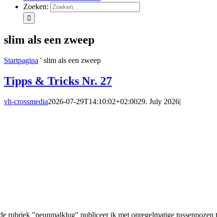
Zoeken:
slim als een zweep
Startpagina
'
slim als een zweep
Tipps & Tricks Nr. 27
vh-crossmedia
2026-07-29T14:10:02+02:00
29. July 2026
|
 de rubriek "neunmalklug" publiceer ik met onregelmatige tussenpozen t