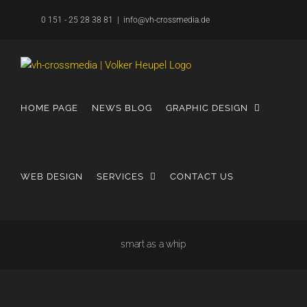
Skip
0 151 - 25 28 38 81
|
info@vh-crossmedia.de
to
content
HOME PAGE
NEWS BLOG
GRAPHIC DESIGN
WEB DESIGN
SERVICES
CONTACT US
smart as a whip