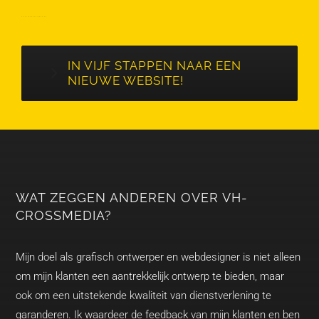
EIFEL-WEBDESIGNER.DE
IN VIJF STAPPEN NAAR EEN
NIEUWE WEBSITE!
WAT ZEGGEN ANDEREN OVER VH-
CROSSMEDIA?
Mijn doel als grafisch ontwerper en webdesigner is niet alleen
om mijn klanten een aantrekkelijk ontwerp te bieden, maar
ook om een uitstekende kwaliteit van dienstverlening te
garanderen. Ik waardeer de feedback van mijn klanten en ben