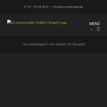
Overslaan
0 151 - 25 28 38 81
|
info@vh-crossmedia.de
naar
inhoud
Uw webdesigner voor Koblenz & Neuwied