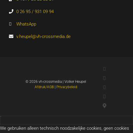
0 26 95 / 931 09 94
WhatsApp
v.heupel@vh-crossmedia.de
LinkedIn
Xing
©
2026 vh-crossmedia | Volker Heupel
YouTube
Afdruk/AGB
|
Privacybeleid
WhatsApp
Google-
kaarten
We gebruiken alleen technisch noodzakelijke cookies, geen cookies