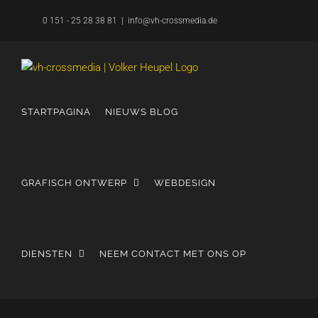
Overslaan
0 151 - 25 28 38 81
|
info@vh-crossmedia.de
naar
inhoud
STARTPAGINA
NIEUWS BLOG
GRAFISCH ONTWERP
WEBDESIGN
DIENSTEN
NEEM CONTACT MET ONS OP