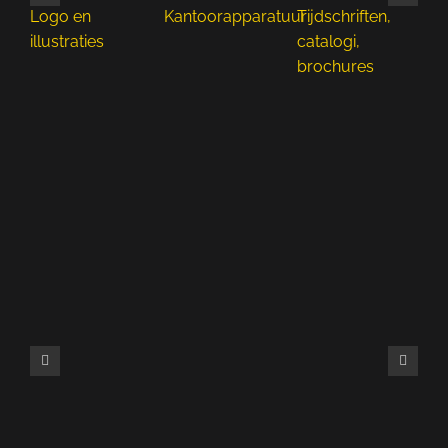
Logo en
Kantoorapparatuur
Tijdschriften,
Fo
illustraties
catalogi,
fl
brochures