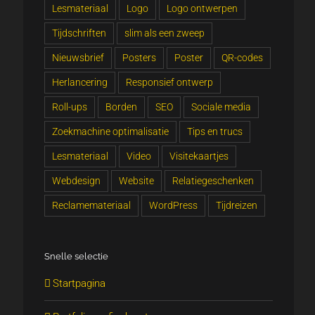
Lesmateriaal
Logo
Logo ontwerpen
Tijdschriften
slim als een zweep
Nieuwsbrief
Posters
Poster
QR-codes
Herlancering
Responsief ontwerp
Roll-ups
Borden
SEO
Sociale media
Zoekmachine optimalisatie
Tips en trucs
Lesmateriaal
Video
Visitekaartjes
Webdesign
Website
Relatiegeschenken
Reclamemateriaal
WordPress
Tijdreizen
Snelle selectie
Startpagina