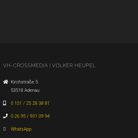
VH-CROSSMEDIA | VOLKER HEUPEL
Kirchstraße 5
53518 Adenau
0 151 / 25 28 38 81
0 26 95 / 931 09 94
WhatsApp