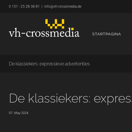
Overslaan
0 151 - 25 28 38 81
|
info@vh-crossmedia.de
naar
inhoud
STARTPAGINA
De klassiekers: expressieve advertenties
De klassiekers: expres
07. May 2024