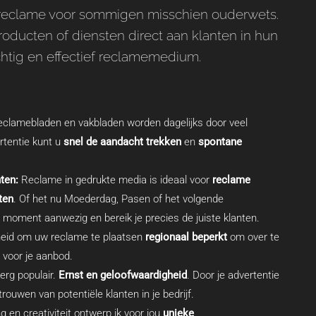
te reclame voor sommigen misschien ouderwets.
roducten of diensten direct aan klanten in hun
chtig en effectief reclamemedium.
eclamebladen en vakbladen worden dagelijks door veel
rtentie kunt u
snel de aandacht trekken
en
spontane
ten:
Reclame in gedrukte media is ideaal voor
reclame
ten
. Of het nu Moederdag, Pasen of het volgende
te moment aanwezig en bereik je precies de juiste klanten.
heid om uw reclame te plaatsen
regionaal beperkt
om over te
s voor je aanbod.
erg populair.
Ernst en geloofwaardigheid
. Door je advertentie
ouwen van potentiële klanten in je bedrijf.
g en creativiteit ontwerp ik voor jou
unieke