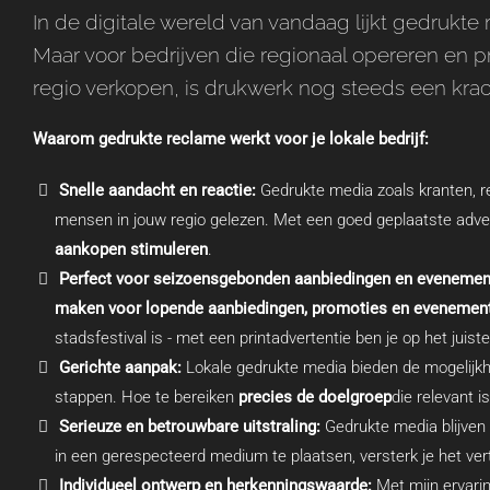
In de digitale wereld van vandaag lijkt gedruk
Maar voor bedrijven die regionaal opereren en p
regio verkopen, is drukwerk nog steeds een kra
Waarom gedrukte reclame werkt voor je lokale bedrijf:
Snelle aandacht en reactie:
Gedrukte media zoals kranten, r
mensen in jouw regio gelezen. Met een goed geplaatste adve
aankopen stimuleren
.
Perfect voor seizoensgebonden aanbiedingen en evenemen
maken voor lopende aanbiedingen, promoties en evenemen
stadsfestival is - met een printadvertentie ben je op het juis
Gerichte aanpak:
Lokale gedrukte media bieden de mogelijk
stappen. Hoe te bereiken
precies de doelgroep
die relevant i
Serieuze en betrouwbare uitstraling:
Gedrukte media blijven 
in een gerespecteerd medium te plaatsen, versterk je het vertr
Individueel ontwerp en herkenningswaarde:
Met mijn ervarin