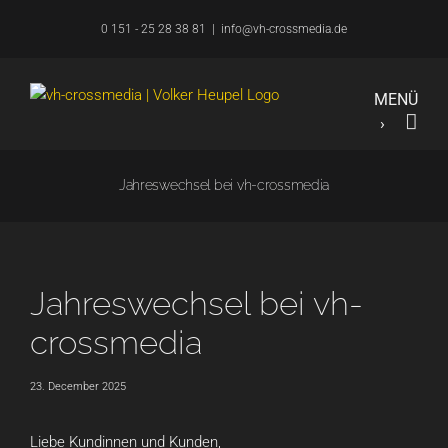
Overslaan
0 151 - 25 28 38 81
|
info@vh-crossmedia.de
naar
inhoud
Jahreswechsel bei vh-crossmedia
Jahreswechsel bei vh-
crossmedia
23. December 2025
Liebe Kundinnen und Kunden,