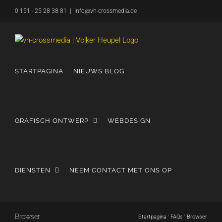
Overslaan
0 151 - 25 28 38 81
|
info@vh-crossmedia.de
naar
inhoud
STARTPAGINA
NIEUWS BLOG
GRAFISCH ONTWERP
WEBDESIGN
DIENSTEN
NEEM CONTACT MET ONS OP
Browser
Startpagina
'
FAQs
'
Browser