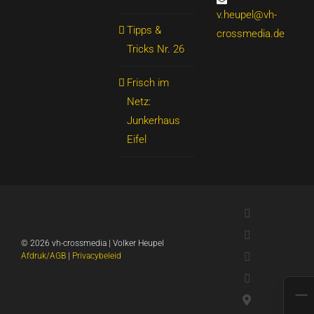
v.heupel@vh-
Tipps &
crossmedia.de
Tricks Nr. 26
Frisch im
Netz:
Junkerhaus
Eifel
LinkedIn
Xing
©
2026 vh-crossmedia | Volker Heupel
YouTube
Afdruk/AGB
|
Privacybeleid
WhatsApp
Google-
kaarten