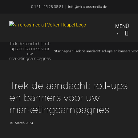
Overslaan
0 151 - 25 28 38 81
|
info@vh-crossmedia.de
naar
inhoud
Trek de aandacht: roll-
ups en banners voor
Startpagina
'
Trek de aandacht: roll-ups en banners v
uw
marketingcampagnes
Trek de aandacht: roll-ups
en banners voor uw
marketingcampagnes
15. March 2024