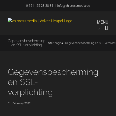
Overslaan
0 151 - 25 28 38 81
|
info@vh-crossmedia.de
naar
inhoud
Gegevensbescherming
Startpagina
'
Gegevensbescherming en SSL-verplicht
en SSL-verplichting
Gegevensbescherming
en SSL-
verplichting
01. February 2022