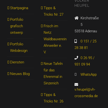
VOLKER
HEUPEL
Startpagina
Tipps &
Tricks Nr. 27
Kirchstraße
Portfolio
5
grafisch
Frisch im
53518 Adenau
ontwerp
Netz:
Waldbauverein
0 151 / 25
Portfolio
Ahrweiler e.
28 38 81
Webdesign
V.
0 26 95 /
Diensten
Neue Tafeln
931 09 94
für das
Nieuws Blog
WhatsApp
Ehrenmal in
Sinzenich
v.heupel@vh-
Tipps &
crossmedia.de
Tricks Nr. 26