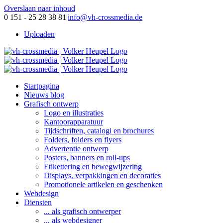
Overslaan naar inhoud
0 151 - 25 28 38 81
|
info@vh-crossmedia.de
Uploaden
Startpagina
Nieuws blog
Grafisch ontwerp
Logo en illustraties
Kantoorapparatuur
Tijdschriften, catalogi en brochures
Folders, folders en flyers
Advertentie ontwerp
Posters, banners en roll-ups
Etikettering en bewegwijzering
Displays, verpakkingen en decoraties
Promotionele artikelen en geschenken
Webdesign
Diensten
... als grafisch ontwerper
... als webdesigner