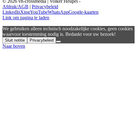
©
2026 vh-crossmedia | Volker Heupel
-
Afdruk/AGB
|
Privacybeleid
LinkedIn
Xing
YouTube
WhatsApp
Google-kaarten
Link om pagina te laden
We gebruiken alleen technisch noodzakelijke cookies, geen cookies
waarvoor toestemming nodig is. Bedankt voor uw bezoek!
Sluit notitie
Privacybeleid
Naar boven