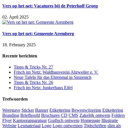
Vers op het net: Vacatures bij de Peterhoff Groep
02. April 2025
Vers op het net: Gemeente Aremberg
18. February 2025
Recente berichten
Tipps & Tricks Nr. 27
Frisch im Netz: Waldbauverein Ahrweiler e. V.
Neue Tafeln für das Ehrenmal in Sinzenich
Tipps & Tricks Nr. 26
Frisch im Netz: Junkerhaus Eifel
Trefwoorden
Weergave
Sticker
Banner
Etikettering
Bewegwijzering
Etikettering
Branding
Briefhoofd
Brochures
CD
CMS
Zakelijk ontwerp
Folders
Flyer
Kantoorapparatuur
Grafisch ontwerp
Homepage
Illustratie
Website
Lesmateriaal
Logo
Logo ontwerpen
Tijdschriften
slim als