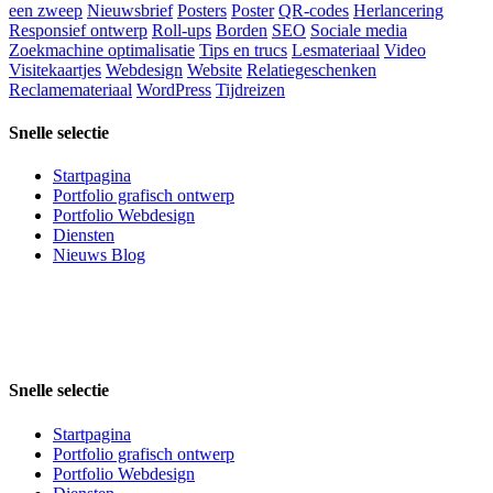
een zweep
Nieuwsbrief
Posters
Poster
QR-codes
Herlancering
Responsief ontwerp
Roll-ups
Borden
SEO
Sociale media
Zoekmachine optimalisatie
Tips en trucs
Lesmateriaal
Video
Visitekaartjes
Webdesign
Website
Relatiegeschenken
Reclamemateriaal
WordPress
Tijdreizen
Snelle selectie
Startpagina
Portfolio grafisch ontwerp
Portfolio Webdesign
Diensten
Nieuws Blog
Snelle selectie
Startpagina
Portfolio grafisch ontwerp
Portfolio Webdesign