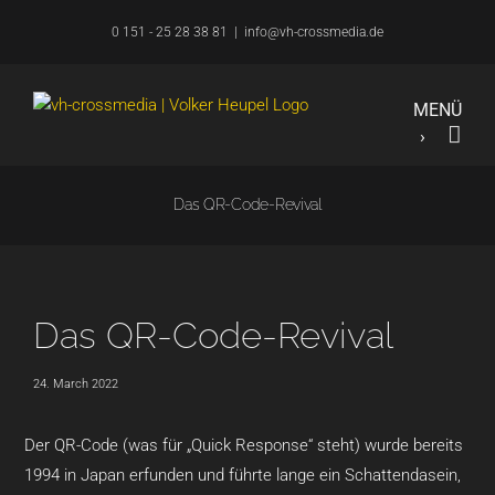
Overslaan
0 151 - 25 28 38 81
|
info@vh-crossmedia.de
naar
inhoud
Das QR-Code-Revival
Das QR-Code-Revival
24. March 2022
Der QR-Code (was für „Quick Response“ steht) wurde bereits
1994 in Japan erfunden und führte lange ein Schattendasein,