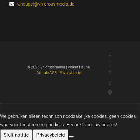
v.heupel@vh-crossmedia.de
LinkedIn
Xing
©
2026 vh-crossmedia | Volker Heupel
YouTube
Afdruk/AGB
|
Privacybeleid
WhatsApp
Google-
kaarten
We gebruiken alleen technisch noodzakelijke cookies, geen cookies
waarvoor toestemming nodig is. Bedankt voor uw bezoek!
Sluit notitie
Privacybeleid