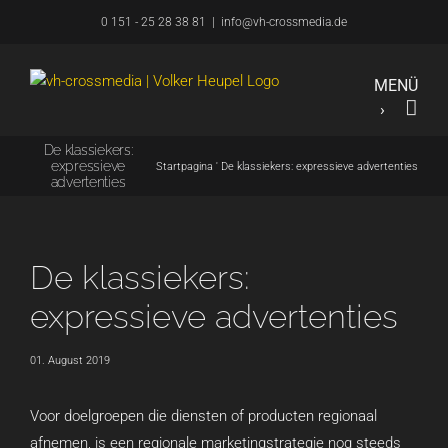
Overslaan
0 151 - 25 28 38 81
|
info@vh-crossmedia.de
naar
inhoud
De klassiekers:
expressieve
Startpagina
'
De klassiekers: expressieve advertenties
advertenties
De klassiekers:
expressieve advertenties
01. August 2019
Voor doelgroepen die diensten of producten regionaal
afnemen, is een regionale marketingstrategie nog steeds