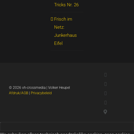
Tricks Nr. 26
Frisch im
Netz:
Junkerhaus
Eifel
LinkedIn
Xing
©
2026 vh-crossmedia | Volker Heupel
YouTube
Afdruk/AGB
|
Privacybeleid
WhatsApp
Google-
kaarten