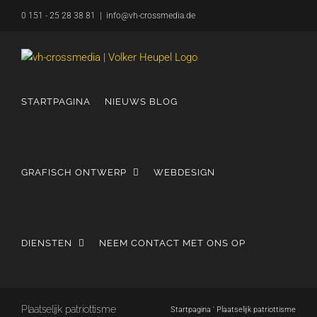
Overslaan
0 151 - 25 28 38 81
|
info@vh-crossmedia.de
naar
inhoud
STARTPAGINA
NIEUWS BLOG
GRAFISCH ONTWERP
WEBDESIGN
DIENSTEN
NEEM CONTACT MET ONS OP
Plaatselijk patriottisme
Startpagina
'
Plaatselijk patriottisme