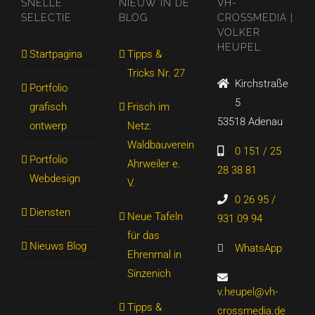
SNELLE
NIEUW IN DE
VH-
SELECTIE
BLOG
CROSSMEDIA |
VOLKER
HEUPEL
Startpagina
Tipps &
Tricks Nr. 27
Kirchstraße
Portfolio
5
grafisch
Frisch im
53518 Adenau
ontwerp
Netz:
Waldbauverein
0 151 / 25
Portfolio
Ahrweiler e.
28 38 81
Webdesign
V.
0 26 95 /
Diensten
Neue Tafeln
931 09 94
für das
Nieuws Blog
WhatsApp
Ehrenmal in
Sinzenich
v.heupel@vh-
Tipps &
crossmedia.de