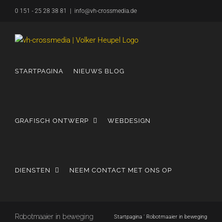
Overslaan
0 151 - 25 28 38 81
|
info@vh-crossmedia.de
naar
inhoud
STARTPAGINA
NIEUWS BLOG
GRAFISCH ONTWERP
WEBDESIGN
DIENSTEN
NEEM CONTACT MET ONS OP
Robotmaaier in beweging
Startpagina
'
Robotmaaier in beweging