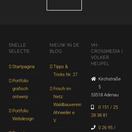
SNELLE
NIEUW IN DE
VH-
SELECTIE
BLOG
CROSSMEDIA |
VOLKER
HEUPEL
Startpagina
Tipps &
Tricks Nr. 27
Kirchstraße
Portfolio
5
grafisch
Frisch im
53518 Adenau
ontwerp
Netz:
Waldbauverein
0 151 / 25
Portfolio
Ahrweiler e.
28 38 81
Webdesign
V.
0 26 95 /