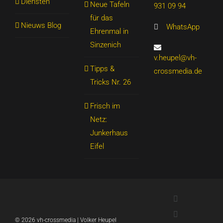
Diensten
Neue Tafeln
931 09 94
für das
Nieuws Blog
WhatsApp
Ehrenmal in
Sinzenich
v.heupel@vh-
Tipps &
crossmedia.de
Tricks Nr. 26
Frisch im
Netz:
Junkerhaus
Eifel
LinkedIn
Xing
©
2026 vh-crossmedia | Volker Heupel